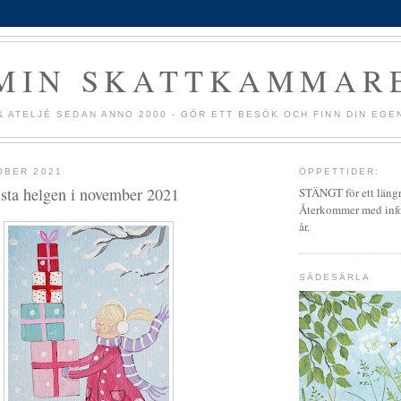
MIN SKATTKAMMAR
& ATELJÉ SEDAN ANNO 2000 - GÖR ETT BESÖK OCH FINN DIN EGE
OBER 2021
ÖPPETTIDER:
ista helgen i november 2021
STÄNGT för ett längr
Återkommer med info 
år.
SÄDESÄRLA