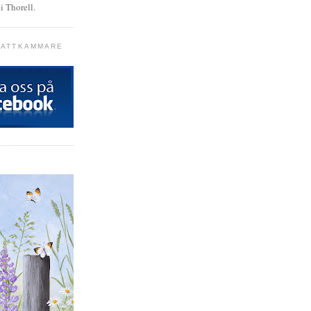
i Thorell.
SKATTKAMMARE