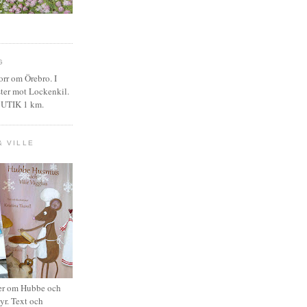
G
rr om Örebro. I
ter mot Lockenkil.
BUTIK 1 km.
& VILLE
er om Hubbe och
yr. Text och