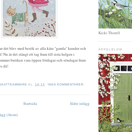
Kicki Thorell
r det blev med besök av alla kära "gamla" kunder och
ÄPPELBLOM
! Nu är det stängt ett tag fram till sista helgen i
mmer butiken vara öppen lördagar och söndagar fram
es då!
 SKATTKAMMARE
KL.
14:13
INGA KOMMENTARER:
Startsida
Äldre inlägg
lägg (Atom)