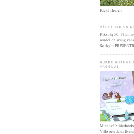
Kicki Thorell
VÄGBESKRIVNIN
Riksväg 50, 18 km no
rondellen sväng väns
Se skylt: PRESENT
HUBBE HUSMUS 
VÄGGLUS
Mina två bilderböck
Ville och deras ävent