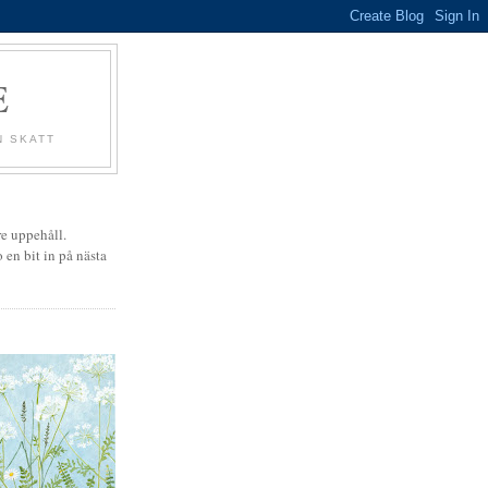
E
N SKATT
e uppehåll.
en bit in på nästa